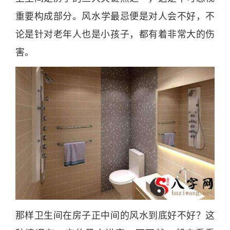
重要构成部
分
。
风水
学最
忌
便是对人会不好，不
论是针对老
年
人也是小孩子，都有着非常大的伤
害。
那样卫生间在房子正中间的
风水
到底好不好？这