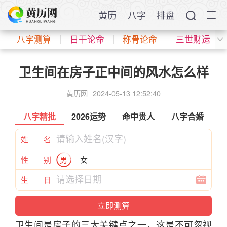
黄历
八字
排盘
八字测算
日干论命
称骨论命
三世财运
卫生间在房子正中间的风水怎么样
黄历网
2024-05-13 12:52:40
八字精批
2026运势
命中贵人
八字合婚
姓 名
性 别
男
女
生 日
卫生间是房子的三大关键点之一，这是不可忽视