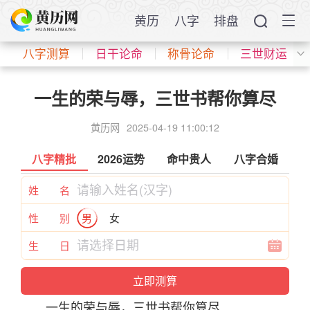
黄历
八字
排盘
八字测算
日干论命
称骨论命
三世财运
一生的荣与辱，三世书帮你算尽
黄历网
2025-04-19 11:00:12
八字精批
2026运势
命中贵人
八字合婚
姓 名
性 别
男
女
生 日
一生的荣与辱，三世书帮你算尽